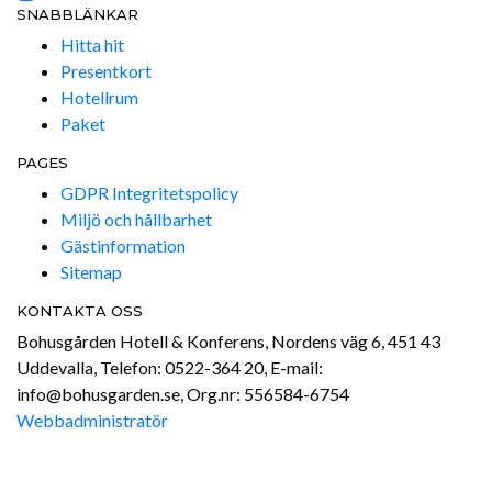
SNABBLÄNKAR
Hitta hit
Presentkort
Hotellrum
Paket
PAGES
GDPR Integritetspolicy
Miljö och hållbarhet
Gästinformation
Sitemap
KONTAKTA OSS
Bohusgården Hotell & Konferens, Nordens väg 6, 451 43
Uddevalla, Telefon: 0522-364 20, E-mail:
info@bohusgarden.se, Org.nr: 556584-6754
Webbadministratör
Site produced by
Visit Group
with
Citybreak™ Information &
Reservation System.