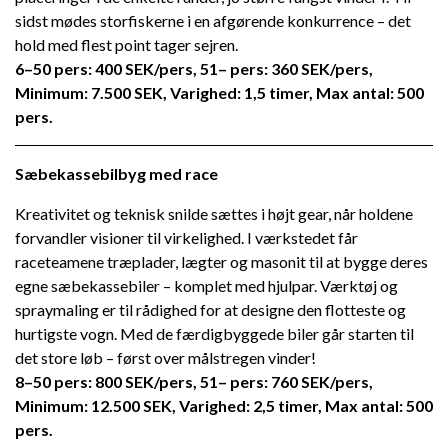
sidst mødes storfiskerne i en afgørende konkurrence – det
hold med flest point tager sejren.
6–50 pers: 400 SEK/pers, 51– pers: 360 SEK/pers,
Minimum: 7.500 SEK, Varighed: 1,5 timer, Max antal: 500
pers.
Sæbekassebilbyg med race
Kreativitet og teknisk snilde sættes i højt gear, når holdene
forvandler visioner til virkelighed. I værkstedet får
raceteamene træplader, lægter og masonit til at bygge deres
egne sæbekassebiler – komplet med hjulpar. Værktøj og
spraymaling er til rådighed for at designe den flotteste og
hurtigste vogn. Med de færdigbyggede biler går starten til
det store løb – først over målstregen vinder!
8–50 pers: 800 SEK/pers, 51– pers: 760 SEK/pers,
Minimum: 12.500 SEK, Varighed: 2,5 timer, Max antal: 500
pers.