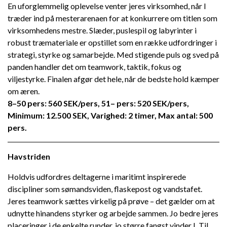
En uforglemmelig oplevelse venter jeres virksomhed, når I
træder ind på mesterarenaen for at konkurrere om titlen som
virksomhedens mestre. Slæder, puslespil og labyrinter i
robust træmateriale er opstillet som en række udfordringer i
strategi, styrke og samarbejde. Med stigende puls og sved på
panden handler det om teamwork, taktik, fokus og
viljestyrke. Finalen afgør det hele, når de bedste hold kæmper
om æren.
8–50 pers: 560 SEK/pers, 51– pers: 520 SEK/pers,
Minimum: 12.500 SEK, Varighed: 2 timer, Max antal: 500
pers.
Havstriden
Holdvis udfordres deltagerne i maritimt inspirerede
discipliner som sømandsviden, flaskepost og vandstafet.
Jeres teamwork sættes virkelig på prøve – det gælder om at
udnytte hinandens styrker og arbejde sammen. Jo bedre jeres
placeringer i de enkelte runder, jo større fangst vinder I. Til