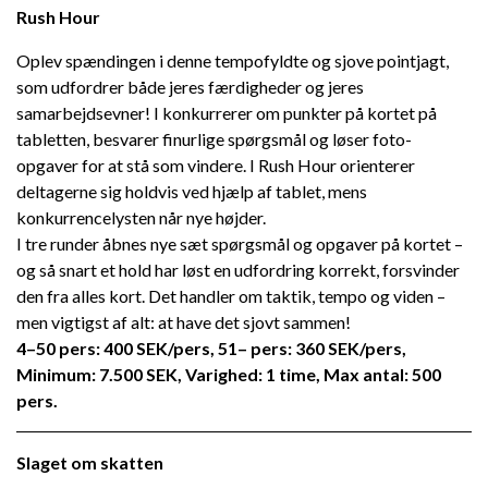
Rush Hour
Oplev spændingen i denne tempofyldte og sjove pointjagt,
som udfordrer både jeres færdigheder og jeres
samarbejdsevner! I konkurrerer om punkter på kortet på
tabletten, besvarer finurlige spørgsmål og løser foto-
opgaver for at stå som vindere. I Rush Hour orienterer
deltagerne sig holdvis ved hjælp af tablet, mens
konkurrencelysten når nye højder.
I tre runder åbnes nye sæt spørgsmål og opgaver på kortet –
og så snart et hold har løst en udfordring korrekt, forsvinder
den fra alles kort. Det handler om taktik, tempo og viden –
men vigtigst af alt: at have det sjovt sammen!
4–50 pers: 400 SEK/pers, 51– pers: 360 SEK/pers,
Minimum: 7.500 SEK, Varighed: 1 time, Max antal: 500
pers.
Slaget om skatten