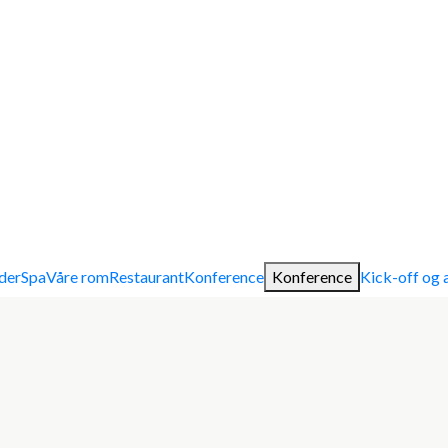
der
Spa
Våre rom
Restaurant
Konference
Konference
Kick-off og 