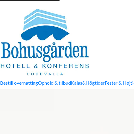
Bestill overnatting
Ophold & tilbud
Kalas&Högtider
Fester & Højti