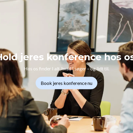
Hold jeres konference hos os
Hos os finder I alt, hvad I søger – og lidt til.
Book jeres konference nu