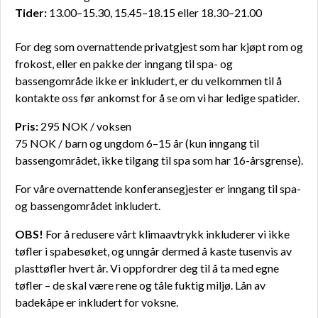
Tider:
13.00–15.30, 15.45–18.15 eller 18.30–21.00
For deg som overnattende privatgjest som har kjøpt rom og
frokost, eller en pakke der inngang til spa- og
bassengområde ikke er inkludert, er du velkommen til å
kontakte oss før ankomst for å se om vi har ledige spatider.
Pris:
295 NOK / voksen
75 NOK / barn og ungdom 6–15 år (kun inngang til
bassengområdet, ikke tilgang til spa som har 16-årsgrense).
For våre overnattende konferansegjester er inngang til spa-
og bassengområdet inkludert.
OBS!
For å redusere vårt klimaavtrykk inkluderer vi ikke
tøfler i spabesøket, og unngår dermed å kaste tusenvis av
plasttøfler hvert år. Vi oppfordrer deg til å ta med egne
tøfler – de skal være rene og tåle fuktig miljø. Lån av
badekåpe er inkludert for voksne.